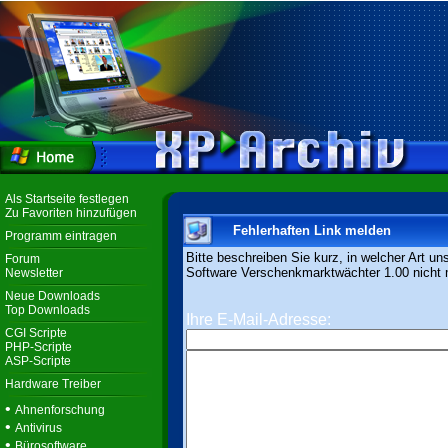
Als Startseite festlegen
Zu Favoriten hinzufügen
Fehlerhaften Link melden
Programm eintragen
Bitte beschreiben Sie kurz, in welcher Art un
Forum
Software Verschenkmarktwächter 1.00 nicht m
Newsletter
Neue Downloads
Top Downloads
Ihre E-Mail-Adresse:
CGI Scripte
PHP-Scripte
ASP-Scripte
Hardware Treiber
•
Ahnenforschung
•
Antivirus
•
Bürosoftware