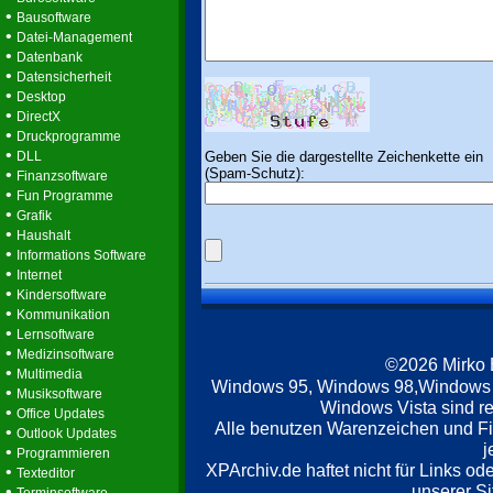
•
Bausoftware
•
Datei-Management
•
Datenbank
•
Datensicherheit
•
Desktop
•
DirectX
•
Druckprogramme
•
Geben Sie die dargestellte Zeichenkette ein
DLL
(Spam-Schutz):
•
Finanzsoftware
•
Fun Programme
•
Grafik
•
Haushalt
•
Informations Software
•
Internet
•
Kindersoftware
•
Kommunikation
•
Lernsoftware
•
Medizinsoftware
©2026 Mirko
•
Multimedia
Windows 95, Windows 98,Windows
•
Musiksoftware
Windows Vista sind re
•
Office Updates
Alle benutzen Warenzeichen und F
•
Outlook Updates
j
•
Programmieren
XPArchiv.de haftet nicht für Links o
•
Texteditor
unserer Si
•